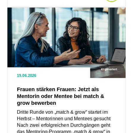
Artikel
Den
Artikel
lesen:
lesen:
Frauen
stärken
Scale-
Frauen:
Jetzt
up.NRW
als
Mentorin
oder
geht
19.06.2026
Mentee
bei
in
Frauen stärken Frauen: Jetzt als
match
&
Mentorin oder Mentee bei match &
die
grow
grow bewerben
bewerben
Dritte Runde von „match & grow“ startet im
nächste
Herbst – Mentorinnen und Mentees gesucht
Nach zwei erfolgreichen Durchgängen geht
Runde
das Mentoring-Programm „match & grow“ in