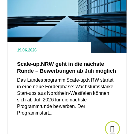
Scale-
up.NRW
Rossma
geht
in
zieht
die
nächste
Runde
Pläne
19.06.2026
–
Bewerbungen
für
Scale-up.NRW geht in die nächste
ab
Juli
Runde – Bewerbungen ab Juli möglich
Logistik
möglich
Das Landesprogramm Scale-up.NRW startet
in eine neue Förderphase: Wachstumsstarke
in
Start-ups aus Nordrhein-Westfalen können
sich ab Juli 2026 für die nächste
Lünen
Programmrunde bewerben. Der
Programmstart...
zurück
Den