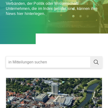
Verbänden, der Politik oder Wissenschaft!
Unternehmen, die im Index gelistet sind, können ihre
News hier hinterlegen.
Den
Artikel
lesen:
Rossmann
zieht
Pläne