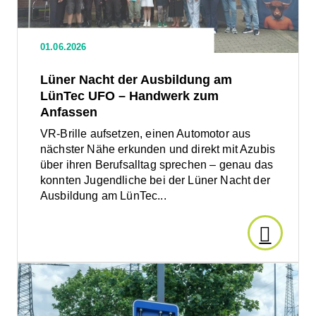
am
LünTec
UFO
Ausgab
01.06.2026
–
Handwerk
der
Lüner Nacht der Ausbildung am
zum
Anfassen
LünTec UFO – Handwerk zum
Ruhr
Anfassen
VR-Brille aufsetzen, einen Automotor aus
Wirtscha
nächster Nähe erkunden und direkt mit Azubis
über ihren Berufsalltag sprechen – genau das
ist
konnten Jugendliche bei der Lüner Nacht der
Ausbildung am LünTec...
erschien
Den
Artikel
Den
Artikel
lesen:
lesen: