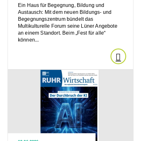
Ein Haus für Begegnung, Bildung und
Mentorin
Austausch: Mit dem neuen Bildungs- und
Begegnungszentrum bündelt das
oder
Multikulturelle Forum seine Lüner Angebote
an einem Standort. Beim „Fest für alle“
Mentee
können...
bei
Den
match
Artikel
Den
Artikel
&
lesen:
lesen:
Die
neue
grow
Ort
Ausgabe
der
bewerbe
der
Ruhr
Wirtschaft
ist
Begegn