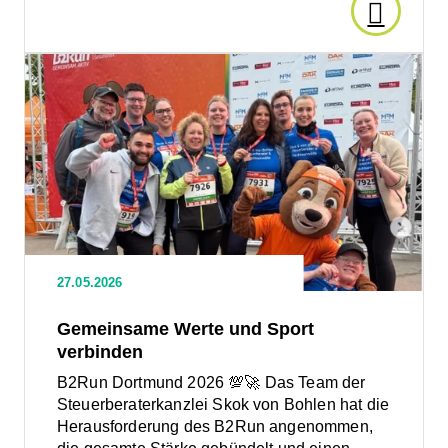
im
Den
Überblic
Artikel
Den
Artikel
lesen:
lesen:
Gemeinsame
Werte
Lüner
und
Sport
Nacht
verbinden
der
27.05.2026
Quelle: Instagram
Ausbildu
Gemeinsame Werte und Sport
verbinden
Cornhol
B2Run Dortmund 2026 💯🚀 Das Team der
Steuerberaterkanzlei Skok von Bohlen hat die
Spielreg
Herausforderung des B2Run angenommen,