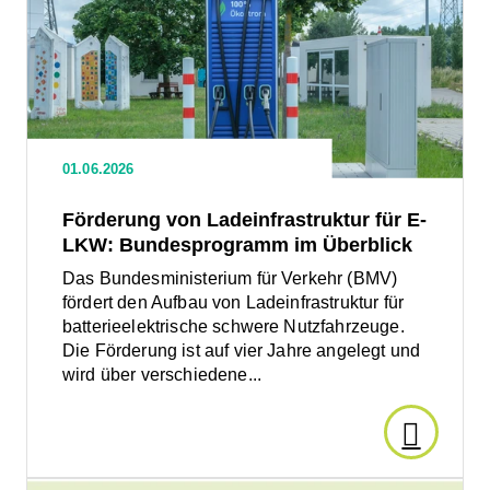
Förderung
von
Lüner
Ladeinfrastruktur
für
Nacht
E-
LKW:
Bundesprogramm
der
01.06.2026
im
Überblick
Ausbild
Förderung von Ladeinfrastruktur für E-
LKW: Bundesprogramm im Überblick
am
Das Bundesministerium für Verkehr (BMV)
fördert den Aufbau von Ladeinfrastruktur für
LünTec
batterieelektrische schwere Nutzfahrzeuge.
Die Förderung ist auf vier Jahre angelegt und
UFO
wird über verschiedene...
–
Den
Handwe
Artikel