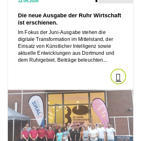
12.06.2026
erschienen.
und
Die neue Ausgabe der Ruhr Wirtschaft
ist erschienen.
Bildung:
Im Fokus der Juni-Ausgabe stehen die
digitale Transformation im Mittelstand, der
Multikult
Einsatz von Künstlicher Intelligenz sowie
aktuelle Entwicklungen aus Dortmund und
Forum
dem Ruhrgebiet. Beiträge beleuchten...
bündelt
Den
Angebot
Artikel
Den
Artikel
in
lesen:
lesen:
Lüner
Lünen
Nacht
Die
der
Ausbildung
neue