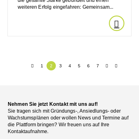
die gesamte Stärke gebündelt und einen
weiteren Erfolg eingefahren: Gemeinsam...
Den
Artikel
lesen:
1
2
3
4
5
6
7
Gemein
Werte
und
Nehmen Sie jetzt Kontakt mit uns auf!
Sie tragen sich mit Gründungs-, Ansiedlungs- oder
Sport
Wachstumsplänen oder wollen News und Termine auf
die Plattform bringen? Wir freuen uns auf Ihre
Kontaktaufnahme.
verbinde