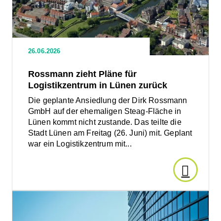
für
Logistikzentrum
in
Lünen
26.06.2026
zurück
Rossmann zieht Pläne für
Logistikzentrum in Lünen zurück
Die geplante Ansiedlung der Dirk Rossmann
GmbH auf der ehemaligen Steag-Fläche in
Lünen kommt nicht zustande. Das teilte die
Stadt Lünen am Freitag (26. Juni) mit. Geplant
war ein Logistikzentrum mit...
Den
Artikel
Den
Artikel
lesen:
lesen: