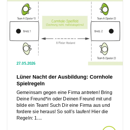
Den
Artikel
zum
lesen:
lesen:
Lüner
Anfasse
Nacht
Förderu
der
Ausbildung:
von
Cornhole
Spielregeln
Ladeinfr
27.05.2026
Quelle: Website spass-garant.de
für
Lüner Nacht der Ausbildung: Cornhole
Spielregeln
E-
Gemeinsam gegen eine Firma antreten! Bring
Deine Freund*in oder Deinen Freund mit und
LKW:
bilde ein Team! Such Dir eine Firma aus und
fordere sie heraus! So soll's laufen! Hier die
Bundes
Regeln: 1....