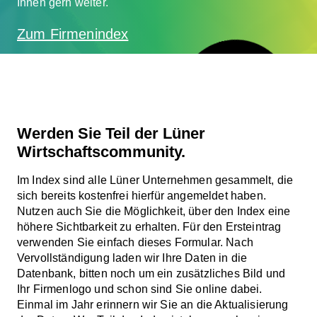
Ihnen gern weiter.
Zum Firmenindex
J
E
T
Z
T
K
S
T
E
N
F
R
A
N
M
E
L
D
E
EI
O
N
Werden Sie Teil der Lüner
Wirtschaftscommunity.
Im Index sind alle Lüner Unternehmen gesammelt, die
sich bereits kostenfrei hierfür angemeldet haben.
Nutzen auch Sie die Möglichkeit, über den Index eine
höhere Sichtbarkeit zu erhalten. Für den Ersteintrag
verwenden Sie einfach dieses Formular. Nach
Vervollständigung laden wir Ihre Daten in die
Datenbank, bitten noch um ein zusätzliches Bild und
Ihr Firmenlogo und schon sind Sie online dabei.
Einmal im Jahr erinnern wir Sie an die Aktualisierung