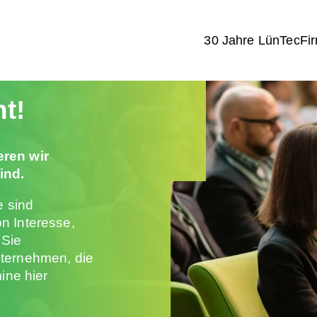
30 Jahre LünTec
Fi
t!
eren wir
ind.
e sind
n Interesse,
 Sie
nternehmen, die
ine hier