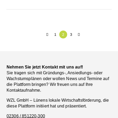
grow
–
1
2
3
das
Mentoringprogramm
für
Nehmen Sie jetzt Kontakt mit uns auf!
Sie tragen sich mit Gründungs-, Ansiedlungs- oder
Wachstumsplänen oder wollen News und Termine auf
Gründerinnen
die Plattform bringen? Wir freuen uns auf Ihre
Kontaktaufnahme.
und
WZL GmbH – Lünens lokale Wirtschaftsförderung, die
Unternehmerinnen
diese Plattform initiiert hat und präsentiert.
02306 / 851220-300