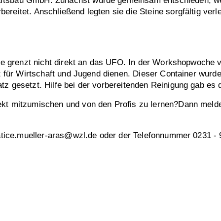
aftsbau GmbH. Zunächst wurde gemeinsam entschieden, wel
ereitet. Anschließend legten sie die Steine sorgfältig ver
sse grenzt nicht direkt an das UFO. In der Workshopwoche v
kt für Wirtschaft und Jugend dienen. Dieser Container wur
atz gesetzt. Hilfe bei der vorbereitenden Reinigung gab 
ekt mitzumischen und von den Profis zu lernen?Dann melde
 hatice.mueller-aras@wzl.de oder der Telefonnummer 0231 -