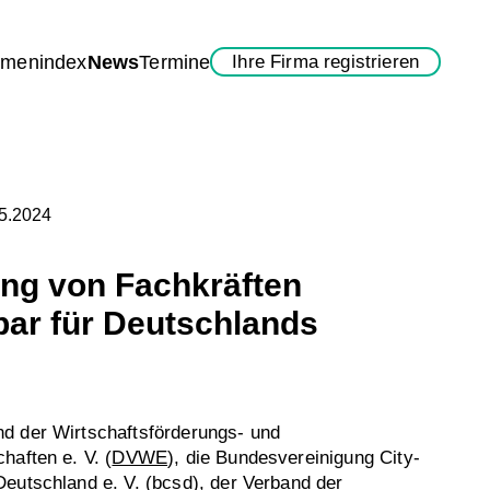
rmenindex
News
Termine
Ihre Firma registrieren
05.2024
ng von Fachkräften
bar für Deutschlands
d der Wirtschaftsförderungs- und
haften e. V. (
DVWE
), die Bundesvereinigung City-
eutschland e. V. (
bcsd
), der Verband der