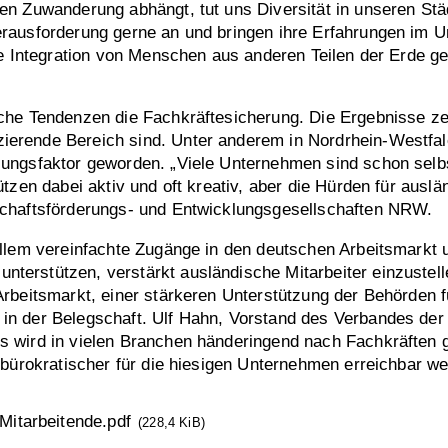
en Zuwanderung abhängt, tut uns Diversität in unseren St
erausforderung gerne an und bringen ihre Erfahrungen im 
e Integration von Menschen aus anderen Teilen der Erde gel
che Tendenzen die Fachkräftesicherung. Die Ergebnisse z
rende Bereich sind. Unter anderem in Nordrhein-Westfalen 
ungsfaktor geworden. „Viele Unternehmen sind schon selbs
ützen dabei aktiv und oft kreativ, aber die Hürden für aus
schaftsförderungs- und Entwicklungsgesellschaften NRW.
llem vereinfachte Zugänge in den deutschen Arbeitsmarkt 
erstützen, verstärkt ausländische Mitarbeiter einzustell
Arbeitsmarkt, einer stärkeren Unterstützung der Behörden
n der Belegschaft. Ulf Hahn, Vorstand des Verbandes der W
 wird in vielen Branchen händeringend nach Fachkräften g
nbürokratischer für die hiesigen Unternehmen erreichbar we
Mitarbeitende.pdf
(228,4 KiB)