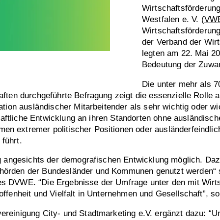
Wirtschaftsförderung
Westfalen e. V. (
VW
Wirtschaftsförderung
der Verband der Wir
legten am 22. Mai 2
Bedeutung der Zuwand
Die unter mehr als 
ften durchgeführte Befragung zeigt die essenzielle Rolle 
tion ausländischer Mitarbeitender als sehr wichtig oder wic
chaftliche Entwicklung an ihren Standorten ohne ausländisch
 extremer politischer Positionen oder ausländerfeindlich
führt.
ung angesichts der demografischen Entwicklung möglich. D
örden der Bundesländer und Kommunen genutzt werden“ so 
s DVWE. “Die Ergebnisse der Umfrage unter den mit Wirts
ffenheit und Vielfalt in Unternehmen und Gesellschaft”, so
reinigung City- und Stadtmarketing e.V. ergänzt dazu: “U