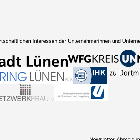
wirtschaftlichen Interessen der Unternehmerinnen und Untern
Navigation
Newsletter-Abmeldu