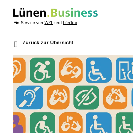
Ein Service von
WZL
und
LünTec
Zurück zur Übersicht