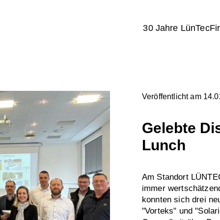
30 Jahre LünTec
Fi
Veröffentlicht am 14.
Gelebte Di
Lunch
Am Standort LÜNTEC 
immer wertschätzend
konnten sich drei neu
"Vorteks" und "Sola