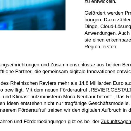
zu entwickeln.
Gefördert werden Pro
bringen. Dazu zählen
Dinge, Cloud-Lösunge
Anwendungen. Auch v
sie einen erkennbare
Region leisten.
ungseinrichtungen und Zusammenschlüsse aus beiden Bere
liche Partner, die gemeinsam digitale Innovationen entwic
 des Rheinischen Reviers mehr als 14,8 Milliarden Euro au
ro bewilligt. Mit dem neuen Förderaufruf „REVIER.GESTALTE
fts- und Klimaschutzministerin Mona Neubaur betont: „Das 
ten Ideen entstehen nicht nur tragfähige Geschäftsmodelle,
nserem Förderaufruf treiben wir den digitalen Aufbruch in d
fahren und Förderbedingungen gibt es bei der
Zukunftsagen